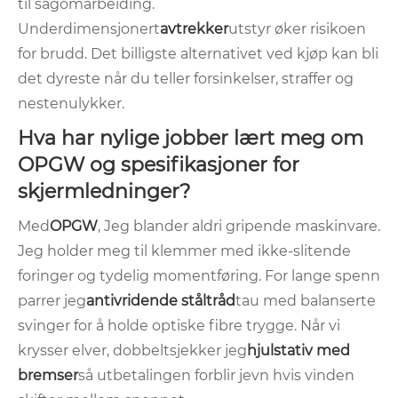
til sagomarbeiding.
Underdimensjonert
avtrekker
utstyr øker risikoen
for brudd. Det billigste alternativet ved kjøp kan bli
det dyreste når du teller forsinkelser, straffer og
nestenulykker.
Hva har nylige jobber lært meg om
OPGW og spesifikasjoner for
skjermledninger?
Med
OPGW
, Jeg blander aldri gripende maskinvare.
Jeg holder meg til klemmer med ikke-slitende
foringer og tydelig momentføring. For lange spenn
parrer jeg
antivridende ståltråd
tau med balanserte
svinger for å holde optiske fibre trygge. Når vi
krysser elver, dobbeltsjekker jeg
hjulstativ med
bremser
så utbetalingen forblir jevn hvis vinden