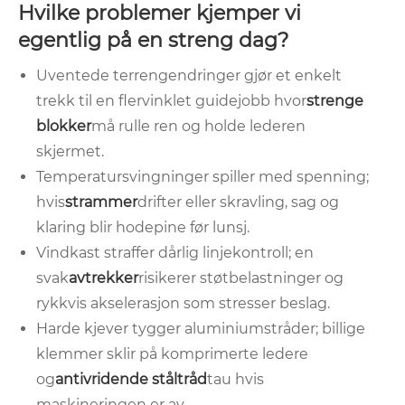
Hvilke problemer kjemper vi
egentlig på en streng dag?
Uventede terrengendringer gjør et enkelt
trekk til en flervinklet guidejobb hvor
strenge
blokker
må rulle ren og holde lederen
skjermet.
Temperatursvingninger spiller med spenning;
hvis
strammer
drifter eller skravling, sag og
klaring blir hodepine før lunsj.
Vindkast straffer dårlig linjekontroll; en
svak
avtrekker
risikerer støtbelastninger og
rykkvis akselerasjon som stresser beslag.
Harde kjever tygger aluminiumstråder; billige
klemmer sklir på komprimerte ledere
og
antivridende ståltråd
tau hvis
maskineringen er av.