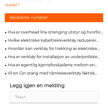
stedet?
Relaterte nyheter
Hva er overhead line strenging utstyr og hvorfor
er det kritisk for kraftledning konstruksjon?
Hvilke elektriske kabeltrekkverktøy reduserer
risikoen uten å bremse jobben?
Hvordan kan verktøy for trekking av elektriske
kabel redusere installasjonstiden uten å skade
Hva er verktøy for installasjon av underjordiske
kabelen?
kabeler og hvordan forbedrer de
Hva er egentlig kjerneforskjellene mellom en
prosjekteffektiviteten?
ginstang og en kran for småcelleutplasseringer
Vil en Gin-stang med tårnreiseverktøy faktisk
spare mannskapet mitt for tid og risiko?
Legg igjen en melding