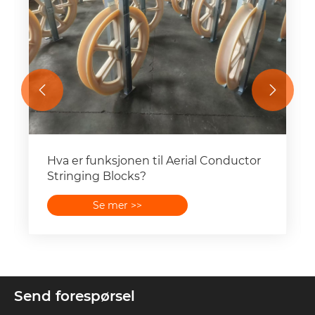


Hvordan fungerer
tårnmonteringsverktøy?
Se mer >>
Send forespørsel