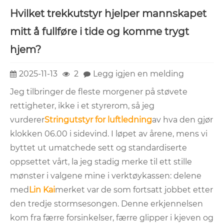
Hvilket trekkutstyr hjelper mannskapet
mitt å fullføre i tide og komme trygt
hjem?
2025-11-13
2
Legg igjen en melding
Jeg tilbringer de fleste morgener på støvete
rettigheter, ikke i et styrerom, så jeg
vurderer
Stringutstyr for luftledning
av hva den gjør
klokken 06.00 i sidevind. I løpet av årene, mens vi
byttet ut umatchede sett og standardiserte
oppsettet vårt, la jeg stadig merke til ett stille
mønster i valgene mine i verktøykassen: delene
med
Lin Kai
merket var de som fortsatt jobbet etter
den tredje stormsesongen. Denne erkjennelsen
kom fra færre forsinkelser, færre glipper i kjeven og