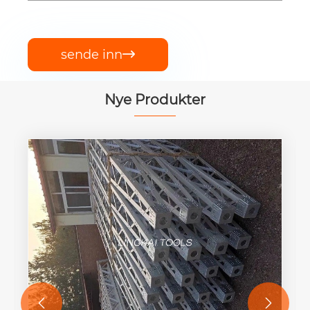
sende inn

Nye Produkter

