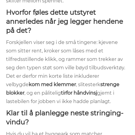
skifter mellom spennet.
Hvorfor føles dette utstyret
annerledes når jeg legger hendene
på det?
Forskjellen viser seg i de små tingene: kjevene
som sitter rent, kroker som låses med et
tilfredsstillende klikk, og rammer som trekker av
seg den typen støt som ville bøyd tilbudsverktøy.
Det er derfor min korte liste inkluderer
velbygde
kom med klemmer
, slitesterk
strenge
blokker
, og en pålitelig
tirfor håndvinsj
gjemt i
lastebilen for jobben vi ikke hadde planlagt.
Klar til å planlegge neste stringing-
vindu?
Hvis du vil ha et byggeark som matcher