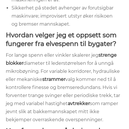
Sikkerhet på stedet avhenger av forutsigbar
maskinvare; improvisert utstyr øker risikoen
og bremser mannskapet.
Hvordan velger jeg et oppsett som
fungerer fra elvespenn til bygater?
For lange spenn eller vinkler skalerer jeg
strenge
blokker
diameter til lederstørrelsen for å unngå
mikrobøyning. For variable korridorer, hydrauliske
eller mekaniske
strammer
valg kommer ned til å
kontrollere finesse og bremseredundans. Hvis vi
forventer trange svinger eller periodiske trekk, tar
jeg med variabel hastighet
avtrekker
som ramper
jevnt slik at bakkemannskapet mitt ikke
bekjemper overraskende overspenninger.