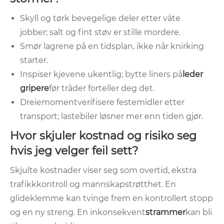
Skyll og tørk bevegelige deler etter våte
jobber; salt og fint støv er stille mordere.
Smør lagrene på en tidsplan, ikke når knirking
starter.
Inspiser kjevene ukentlig; bytte liners på
leder
gripere
før tråder forteller deg det.
Dreiemomentverifisere festemidler etter
transport; lastebiler løsner mer enn tiden gjør.
Hvor skjuler kostnad og risiko seg
hvis jeg velger feil sett?
Skjulte kostnader viser seg som overtid, ekstra
trafikkkontroll og mannskapstrøtthet. En
glideklemme kan tvinge frem en kontrollert stopp
og en ny streng. En inkonsekvent
strammer
kan bli