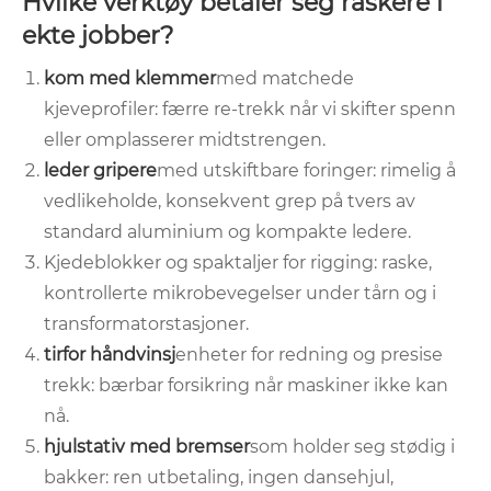
Hvilke verktøy betaler seg raskere i
ekte jobber?
kom med klemmer
med matchede
kjeveprofiler: færre re-trekk når vi skifter spenn
eller omplasserer midtstrengen.
leder gripere
med utskiftbare foringer: rimelig å
vedlikeholde, konsekvent grep på tvers av
standard aluminium og kompakte ledere.
Kjedeblokker og spaktaljer for rigging: raske,
kontrollerte mikrobevegelser under tårn og i
transformatorstasjoner.
tirfor håndvinsj
enheter for redning og presise
trekk: bærbar forsikring når maskiner ikke kan
nå.
hjulstativ med bremser
som holder seg stødig i
bakker: ren utbetaling, ingen dansehjul,