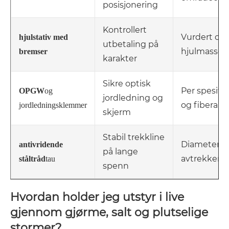
posisjonering
Kontrollert
Vurdert ove
hjulstativ med
utbetaling på
hjulmassen
bremser
karakter
Sikre optisk
Per spesifi
OPGW
og
jordledning og
og fiberanta
jordledningsklemmer
skjerm
Stabil trekkline
Diameter p
antivridende
på lange
avtrekkerk
ståltråd
tau
spenn
Hvordan holder jeg utstyr i live
gjennom gjørme, salt og plutselige
stormer?