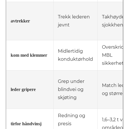
Trekk lederen
Takhøyde f
avtrekker
jevnt
sjokkhende
Overskrid l
Midlertidig
MBL
kom med klemmer
konduktørhold
sikkerhetsf
Grep under
Match lede
blindvei og
leder gripere
og størrelse
skjøting
Redning og
1,6–3,2 t van
presis
tirfor håndvinsj
områdeom