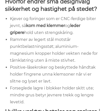
Hvorfor endrer små designvalg
sikkerhet og hastighet på stedet?
Kjever og foringer som er CNC-ferdige biter
jevnt, så
kom med klemmer
og
leder
gripere
hold uten strengskåring.
Rammer av legert stål motstår
punktbelastningsstøt; aluminium-
magnesium kropper holder vekten nede for
tårnklatring uten å miste stivhet.
Positive-låsekroker og beskyttede håndtak
holder fingrene unna klemsoner når vi er
slitne og lyset er lavt.
Forseglede lagre i blokker holder skitt ute;
mindre grus betyr jevnere trekk og lengre
levetid.