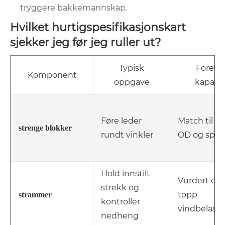
tryggere bakkemannskap.
Hvilket hurtigspesifikasjonskart
sjekker jeg før jeg ruller ut?
Typisk
Foreslå
Komponent
oppgave
kapasit
Føre leder
Match til le
strenge blokker
rundt vinkler
OD og spen
Hold innstilt
Vurdert ove
strekk og
topp
strammer
kontroller
vindbelast
nedheng