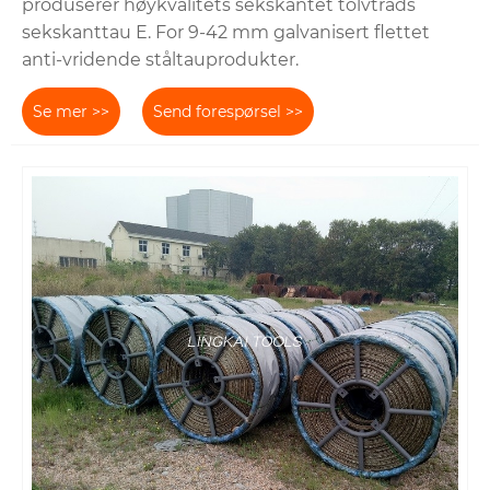
produserer høykvalitets sekskantet tolvtråds
sekskanttau E. For 9-42 mm galvanisert flettet
anti-vridende ståltauprodukter.
Se mer >>
Send forespørsel >>