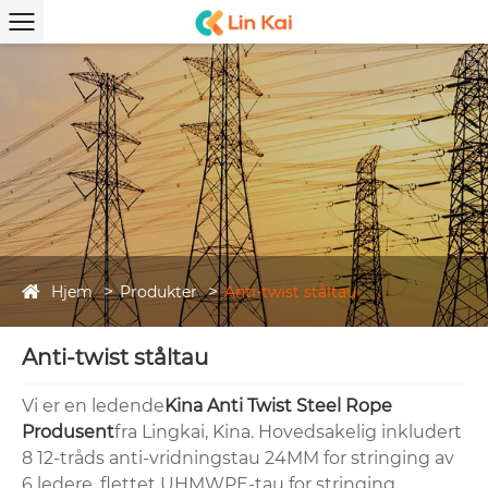
Hjem
Produkter
Anti-twist ståltau
Anti-twist ståltau
Vi er en ledende
Kina Anti Twist Steel Rope
Produsent
fra Lingkai, Kina. Hovedsakelig inkludert
8 12-tråds anti-vridningstau 24MM for stringing av
6 ledere, flettet UHMWPE-tau for stringing