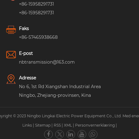
+86-15958291731
+86-15958291731
Faks
+86-57465938668
E-post
nbtransmission@163.com
Adresse
No 6, 1st Rd Xiangshan Industrial Area
Ningbo, Zhejiang-provinsen, Kina
yright © 2023 Ningbo Lingkai Electric Power Equipment Co., Ltd. Med ener
Links
|
Sitemap
|
RSS
|
XML
|
Personvernerklæring
|