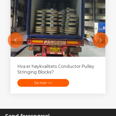


Ningbo Lingkai Electric Power
Equipment Co., Ltd. sender
høykvalitets ståltau til Malaysia
Se mer >>