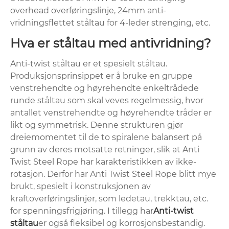
overhead overføringslinje, 24mm anti-
vridningsflettet ståltau for 4-leder strenging, etc.
Hva er ståltau med antivridning?
Anti-twist ståltau‌ er et spesielt ståltau.
Produksjonsprinsippet er å bruke en gruppe
venstrehendte og høyrehendte enkeltrådede
runde ståltau som skal veves regelmessig, hvor
antallet venstrehendte og høyrehendte tråder er
likt og symmetrisk. Denne strukturen gjør
dreiemomentet til de to spiralene balansert på
grunn av deres motsatte retninger, slik at Anti
Twist Steel Rope har karakteristikken av ikke-
rotasjon. Derfor har Anti Twist Steel Rope blitt mye
brukt, spesielt i konstruksjonen av
kraftoverføringslinjer, som ledetau, trekktau, etc.
for spenningsfrigjøring. I tillegg har
Anti-twist
ståltau
er også fleksibel og korrosjonsbestandig.