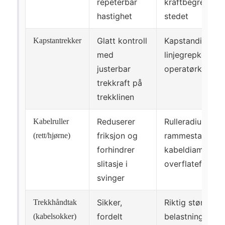
repeterbar
kraftbegrensnin
hastighet
stedet
Glatt kontroll
Kapstandiamete
Kapstantrekker
med
linjegrepkonsist
justerbar
operatørkontrol
trekkraft på
trekklinen
Reduserer
Rulleradius,
Kabelruller
friksjon og
rammestabilitet
(rett/hjørne)
forhindrer
kabeldiametero
slitasje i
overflateforhol
svinger
Sikker,
Riktig størrelse
Trekkhåndtak
fordelt
belastning, gre
(kabelsokker)