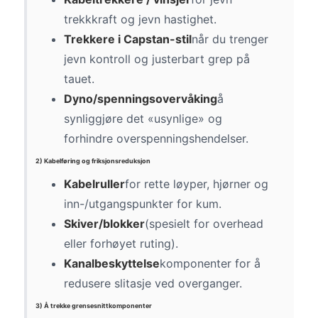
trekkkraft og jevn hastighet.
Trekkere i Capstan-stil
når du trenger
jevn kontroll og justerbart grep på
tauet.
Dyno/spenningsovervåking
å
synliggjøre det «usynlige» og
forhindre overspenningshendelser.
2) Kabelføring og friksjonsreduksjon
Kabelruller
for rette løyper, hjørner og
inn-/utgangspunkter for kum.
Skiver/blokker
(spesielt for overhead
eller forhøyet ruting).
Kanalbeskyttelse
komponenter for å
redusere slitasje ved overganger.
3) Å trekke grensesnittkomponenter