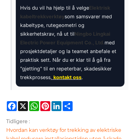
Hvis du vil ha hjelp til å velge
Elektrisk
kabeltrekkverktøy
som samsvarer med
kabeltype, rutegeometri og
sikkerhetskrav, nå ut til
Ningbo Lingkai
Electric Power Equipment Co., Ltd.
med
prosjektdetaljer og la teamet anbefale et
praktisk sett. Når du er klar til å gå fra
"gjetting" til en repeterbar, skadesikker
trekkprosess,
kontakt oss
.
Facebook
X
WhatsApp
Pinterest
LinkedIn
Share
Tidligere :
Hvordan kan verktøy for trekking av elektriske
kabel redusere installasjonstiden uten å skade