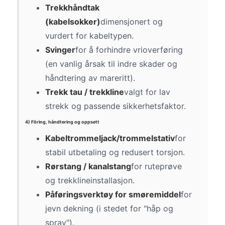
Trekkhåndtak
(kabelsokker)
dimensjonert og
vurdert for kabeltypen.
Svinger
for å forhindre vrioverføring
(en vanlig årsak til indre skader og
håndtering av mareritt).
Trekk tau / trekkline
valgt for lav
strekk og passende sikkerhetsfaktor.
4) Fôring, håndtering og oppsett
Kabeltrommeljack/trommelstativ
for
stabil utbetaling og redusert torsjon.
Rørstang / kanalstang
for ruteprøve
og trekklineinstallasjon.
Påføringsverktøy for smøremiddel
for
jevn dekning (i stedet for "håp og
spray").