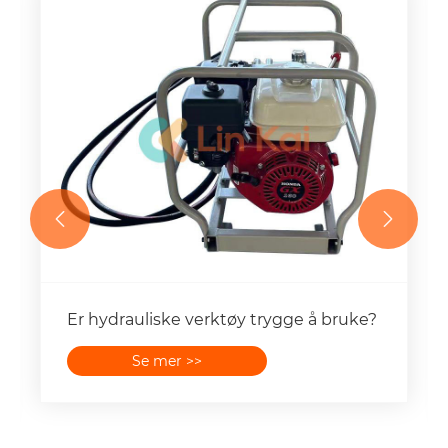


Hvordan kan en ginstang forbedre
produktiviteten på arbeidsplassen
under tårnbygging?
Se mer >>