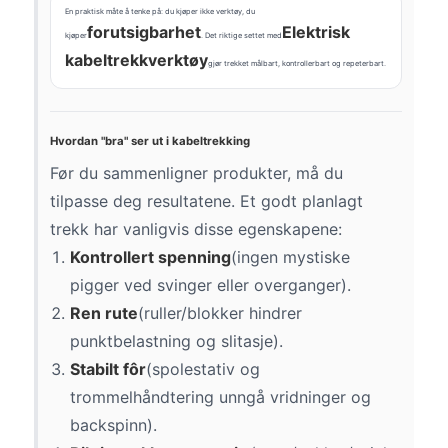
En praktisk måte å tenke på: du kjøper ikke verktøy, du
forutsigbarhet
Elektrisk
kjøper
. Det riktige settet med
kabeltrekkverktøy
gjør trekket målbart, kontrollerbart og repeterbart.
Hvordan "bra" ser ut i kabeltrekking
Før du sammenligner produkter, må du
tilpasse deg resultatene. Et godt planlagt
trekk har vanligvis disse egenskapene:
Kontrollert spenning
(ingen mystiske
pigger ved svinger eller overganger).
Ren rute
(ruller/blokker hindrer
punktbelastning og slitasje).
Stabilt fôr
(spolestativ og
trommelhåndtering unngå vridninger og
backspinn).