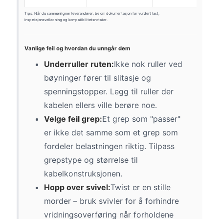
Tips: Når du sammenligner leverandører, be om dokumentasjon for vurdert last,
inspeksjonsveiledning og kompatibilitetsnotater.
Vanlige feil og hvordan du unngår dem
Underruller ruten:
Ikke nok ruller ved
bøyninger fører til slitasje og
spenningstopper. Legg til ruller der
kabelen ellers ville berøre noe.
Velge feil grep:
Et grep som "passer"
er ikke det samme som et grep som
fordeler belastningen riktig. Tilpass
grepstype og størrelse til
kabelkonstruksjonen.
Hopp over svivel:
Twist er en stille
morder – bruk svivler for å forhindre
vridningsoverføring når forholdene