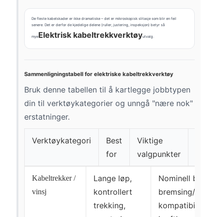
De fleste kabelskader er ikke dramatiske – det er mikroskopisk slitasje som blir en feil
senere. Det er derfor de kjedelige delene (ruller, justering, inspeksjon) betyr så
Elektrisk kabeltrekkverktøy
mye
utvalg.
Sammenligningstabell for elektriske kabeltrekkverktøy
Bruk denne tabellen til å kartlegge jobbtypen
din til verktøykategorier og unngå "nære nok"
erstatninger.
Verktøykategori
Best
Viktige
Vanli
for
valgpunkter
feilm
Lange løp,
Nominell belast
Kabeltrekker /
kontrollert
bremsing/kontro
vinsj
trekking,
kompatibilitet 