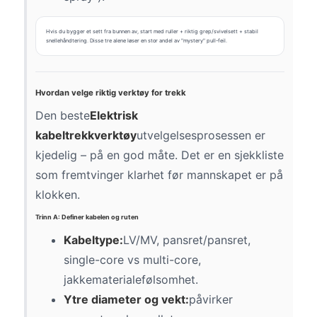
Hvis du bygger et sett fra bunnen av, start med ruller + riktig grep/svivelsett + stabil
snellehåndtering. Disse tre alene løser en stor andel av "mystery" pull-feil.
Hvordan velge riktig verktøy for trekk
Den beste
Elektrisk
kabeltrekkverktøy
utvelgelsesprosessen er
kjedelig – på en god måte. Det er en sjekkliste
som fremtvinger klarhet før mannskapet er på
klokken.
Trinn A: Definer kabelen og ruten
Kabeltype:
LV/MV, pansret/pansret,
single-core vs multi-core,
jakkematerialefølsomhet.
Ytre diameter og vekt:
påvirker