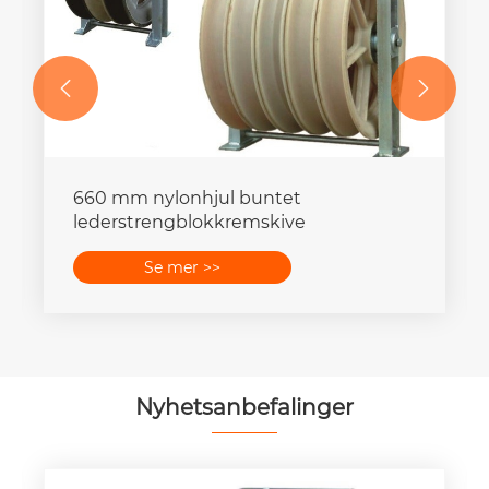


Hydraulisk samleskinnestansemaskin
med høy kapasitet / hydraulisk
samleskinnebøyemaskin
Se mer >>
Nyhetsanbefalinger