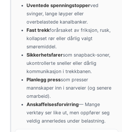
Uventede spenningstopper
ved
svinger, lange løyper eller
overbelastede kanalbanker.
Fast trekk
forårsaket av friksjon, rusk,
kollapset rør eller dårlig valgt
smøremiddel.
Sikkerhetsfarer
som snapback-soner,
ukontrollerte sneller eller dårlig
kommunikasjon i trekkbanen.
Planlegg press
som presser
mannskaper inn i snarveier (og senere
omarbeid).
Anskaffelsesforvirring
— Mange
verktøy ser like ut, men oppfører seg
veldig annerledes under belastning.