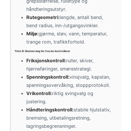
grepsstørrelse, rulletype og
håndteringsutstyr.
Rutegeometri:
lengde, antall bend,
bend radius, inn-/utgangsvinkler.
Miljø:
gjørme, støv, vann, temperatur,
trange rom, trafikkforhold.
Trinn B: Bestem deg for hva du kontrollerer
Friksjonskontroll:
ruller, skiver,
hjørneføringer, smørestrategi.
Spenningskontroll:
vinsjvalg, kapstan,
spenningsovervåking, stoppprotokoll.
Vrikontroll:
riktig svingvalg og
justering.
Håndteringskontroll:
stabile hjulstativ,
bremsing, utbetalingsretning,
lagringsbegrensninger.