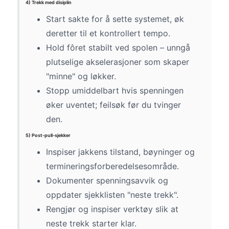
4) Trekk med disiplin
Start sakte for å sette systemet, øk
deretter til et kontrollert tempo.
Hold fôret stabilt ved spolen – unngå
plutselige akselerasjoner som skaper
"minne" og løkker.
Stopp umiddelbart hvis spenningen
øker uventet; feilsøk før du tvinger
den.
5) Post-pull-sjekker
Inspiser jakkens tilstand, bøyninger og
termineringsforberedelsesområde.
Dokumenter spenningsavvik og
oppdater sjekklisten "neste trekk".
Rengjør og inspiser verktøy slik at
neste trekk starter klar.