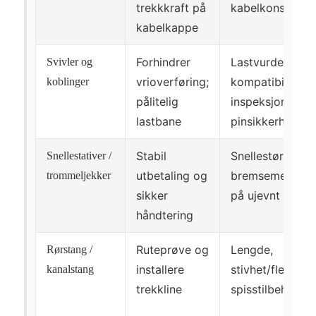
trekkkraft på
kabelkonstruks
kabelkappe
Forhindrer
Lastvurdering,
Svivler og
vrioverføring;
kompatibilitet,
koblinger
pålitelig
inspeksjonsrutin
lastbane
pinsikkerhet
Stabil
Snellestørrelse
Snellestativer /
utbetaling og
bremsemetode, s
trommeljekker
sikker
på ujevnt under
håndtering
Ruteprøve og
Lengde,
Rørstang /
installere
stivhet/fleksbal
kanalstang
trekkline
spisstilbehør