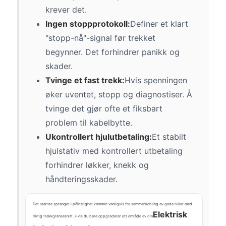
krever det.
Ingen stoppprotokoll:
Definer et klart
"stopp-nå"-signal før trekket
begynner. Det forhindrer panikk og
skader.
Tvinge et fast trekk:
Hvis spenningen
øker uventet, stopp og diagnostiser. Å
tvinge det gjør ofte et fiksbart
problem til kabelbytte.
Ukontrollert hjulutbetaling:
Et stabilt
hjulstativ med kontrollert utbetaling
forhindrer løkker, knekk og
håndteringsskader.
Det største spranget i pålitelighet kommer vanligvis fra sammenkobling av gode ruller med
Elektrisk
riktig trekkgrensesnitt. Hvis du bare oppgraderer ett område av din