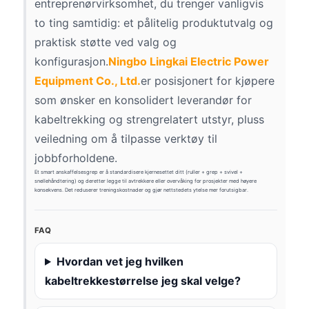
entreprenørvirksomhet, du trenger vanligvis
to ting samtidig: et pålitelig produktutvalg og
praktisk støtte ved valg og
konfigurasjon.
Ningbo Lingkai Electric Power
Equipment Co., Ltd.
er posisjonert for kjøpere
som ønsker en konsolidert leverandør for
kabeltrekking og strengrelatert utstyr, pluss
veiledning om å tilpasse verktøy til
jobbforholdene.
Et smart anskaffelsesgrep er å standardisere kjernesettet ditt (ruller + grep + svivel +
snellehåndtering) og deretter legge til avtrekkere eller overvåking for prosjekter med høyere
konsekvens. Det reduserer treningskostnader og gjør nettstedets ytelse mer forutsigbar.
FAQ
Hvordan vet jeg hvilken
kabeltrekkestørrelse jeg skal velge?