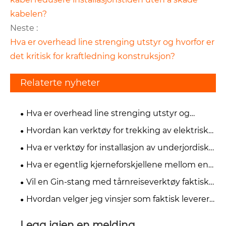
kabelen?
Neste :
Hva er overhead line strenging utstyr og hvorfor er
det kritisk for kraftledning konstruksjon?
Relaterte nyheter
Hva er overhead line strenging utstyr og
hvorfor er det kritisk for kraftledning
Hvordan kan verktøy for trekking av elektriske
konstruksjon?
kabel redusere installasjonstiden uten å skade
Hva er verktøy for installasjon av underjordiske
kabelen?
kabeler og hvordan forbedrer de
Hva er egentlig kjerneforskjellene mellom en
prosjekteffektiviteten?
ginstang og en kran for småcelleutplasseringer
Vil en Gin-stang med tårnreiseverktøy faktisk
spare mannskapet mitt for tid og risiko?
Hvordan velger jeg vinsjer som faktisk leverer
på stedet?
Legg igjen en melding