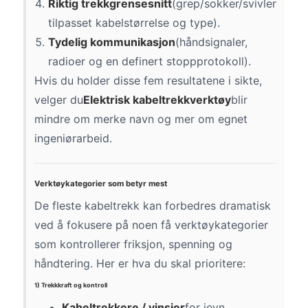
Riktig trekkgrensesnitt
(grep/sokker/svivler
tilpasset kabelstørrelse og type).
Tydelig kommunikasjon
(håndsignaler,
radioer og en definert stoppprotokoll).
Hvis du holder disse fem resultatene i sikte,
velger du
Elektrisk kabeltrekkverktøy
blir
mindre om merke navn og mer om egnet
ingeniørarbeid.
Verktøykategorier som betyr mest
De fleste kabeltrekk kan forbedres dramatisk
ved å fokusere på noen få verktøykategorier
som kontrollerer friksjon, spenning og
håndtering. Her er hva du skal prioritere:
1) Trekkkraft og kontroll
Kabeltrekkere / vinsjer
for jevn