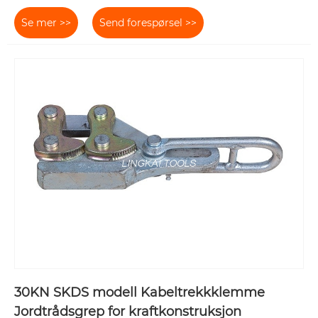
Se mer >>
Send forespørsel >>
30KN SKDS modell Kabeltrekkklemme
Jordtrådsgrep for kraftkonstruksjon