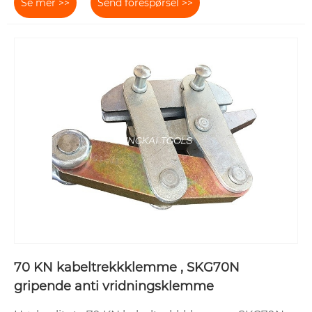
Se mer >>
Send forespørsel >>
70 KN kabeltrekkklemme , SKG70N
gripende anti vridningsklemme