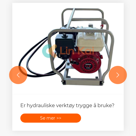


Hva er noen vanlige bruksområder for
anti-twist ståltau?
Se mer >>