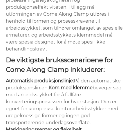
prosesseringsnøyaktigheten og
produksjonseffektiviteten. I tillegg må
utformingen av Come Along Clamp utføres i
henhold til formen og prosesskravene til
arbeidsstykket, som tilhører omfanget av spesielle
armaturer, og arbeidsstykkets klemmedel må
være spesialdesignet for å møte spesifikke
behandlingskrav .
De viktigste bruksscenarioene for
Come Along Clamp inkluderer:
Automatisk produksjonslinje:
På den automatiske
produksjonslinjen,
Kom med klemme
beveger seg
med arbeidsstykket for å fullføre
konverteringsprosessen for hver stasjon. Den er
egnet for komplekse konturarbeidsstykker med
uregelmessige former og ingen god
transporterende underlagsoverflate.
‌Maskineringssenter og fleksibelt