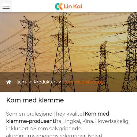
Hjem
Produkter
Kom med klemme
Kom med klemme
Som en profesjonell høy kvalitet
Kom med
klemme-produsent
fra Lingkai, Kina. Hovedsakelig
inkludert 48 mm selvgripende
aluminiumslegeringsledergriper, isolert