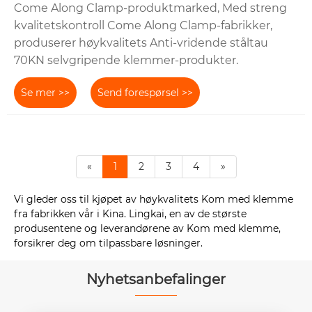
Come Along Clamp-produktmarked, Med streng
kvalitetskontroll Come Along Clamp-fabrikker,
produserer høykvalitets Anti-vridende ståltau
70KN selvgripende klemmer-produkter.
Se mer >>
Send forespørsel >>
«
1
2
3
4
»
Vi gleder oss til kjøpet av høykvalitets Kom med klemme
fra fabrikken vår i Kina. Lingkai, en av de største
produsentene og leverandørene av Kom med klemme,
forsikrer deg om tilpassbare løsninger.
Nyhetsanbefalinger