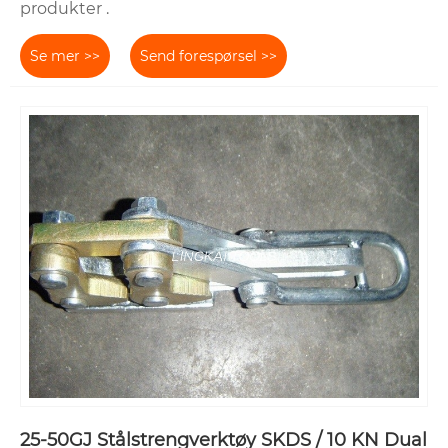
produkter .
Se mer >>
Send forespørsel >>
25-50GJ Stålstrengverktøy SKDS / 10 KN Dual