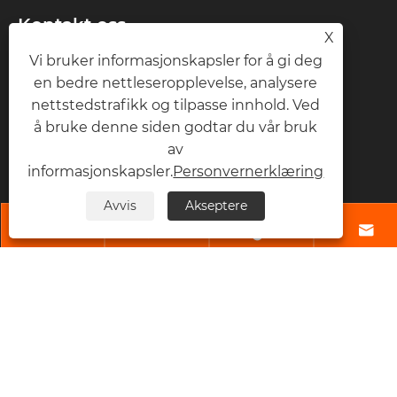
Kontakt oss
X
Vi bruker informasjonskapsler for å gi deg
Telefon
en bedre nettleseropplevelse, analysere
+86-15958291731
nettstedstrafikk og tilpasse innhold. Ved
+86-15958291731
å bruke denne siden godtar du vår bruk
av
Faks
informasjonskapsler.
Personvernerklæring
+86-57465938668
Avvis
Akseptere




E-post
nbtransmission@163.com
Adresse
No 6, 1st Rd Xiangshan Industrial Area
Ningbo, Zhejiang-provinsen, Kina