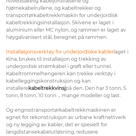
hovedsakelig kabeljordvalsene og
hjørnekabelrullene, og kabeltrekker og
transportørkabeltrekkmaskin for underjordisk
kabeltrekkingsinstallasjon. Skivene er laget i
aluminium eller MC nylon, og rammen er laget av
høygalvanisert stål, beregnet på rammen.
Installasjonsverktøy for underjordiske kabler
laget i
Kina, brukes til installasjon og trekking av
underjordisk strømkabel i grøft eller tunnel.
Kabeltrommelhengeren kan trekke verktøy i
kabelleggingskonstruksjon og kan
installere
kabeltrekkvinsj
på den. Den har 3 tonn, 5
tonn, 8 tonn, 10 tonn ... mange modeller og last.
Og engrostransportørkabeltrekkmaskinen er
egnet for rekonstruksjon av urbane kraftnettverk
og ny legging av kabler, det er spesielt for
langdistansekabelutløsning, redusere