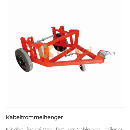
Kabeltrommelhenger
Ningbo Lingkai Manufacture's Cable Reel Trailer er