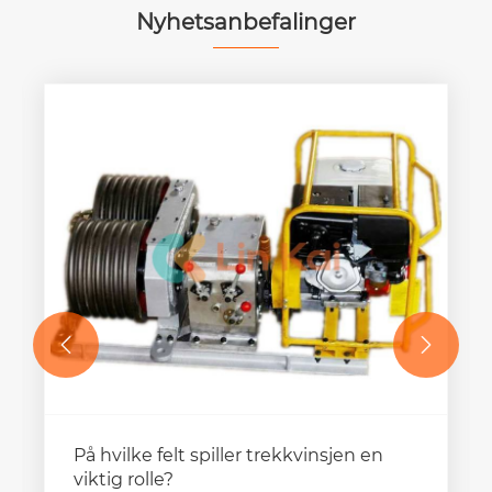
Nyhetsanbefalinger


Nylon hjulkabel jordingsruller