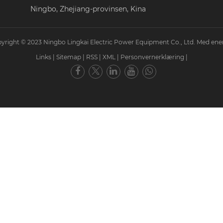
Ningbo, Zhejiang-provinsen, Kina
yright © 2023 Ningbo Lingkai Electric Power Equipment Co., Ltd. Med ener
Links
|
Sitemap
|
RSS
|
XML
|
Personvernerklæring
|