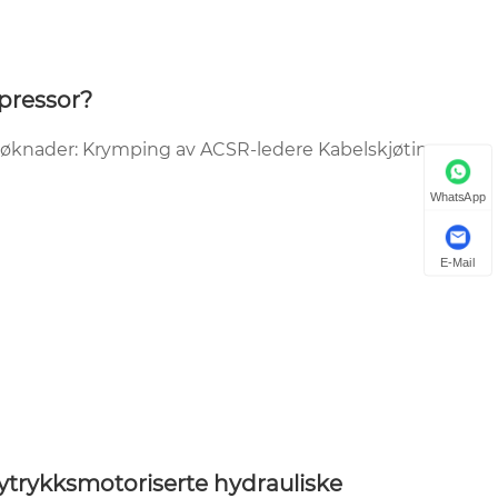
pressor?
Søknader: Krymping av ACSR-ledere Kabelskjøting
WhatsApp
E-Mail
trykksmotoriserte hydrauliske