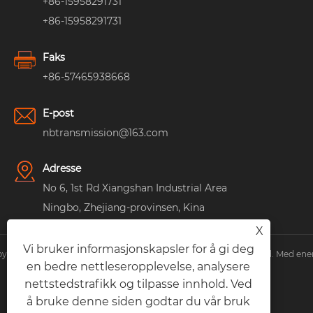
+86-15958291731
+86-15958291731
Faks
+86-57465938668
E-post
nbtransmission@163.com
Adresse
No 6, 1st Rd Xiangshan Industrial Area
Ningbo, Zhejiang-provinsen, Kina
X
Vi bruker informasjonskapsler for å gi deg
yright © 2023 Ningbo Lingkai Electric Power Equipment Co., Ltd. Med ener
en bedre nettleseropplevelse, analysere
Links
|
Sitemap
|
RSS
|
XML
|
Personvernerklæring
|
nettstedstrafikk og tilpasse innhold. Ved
å bruke denne siden godtar du vår bruk