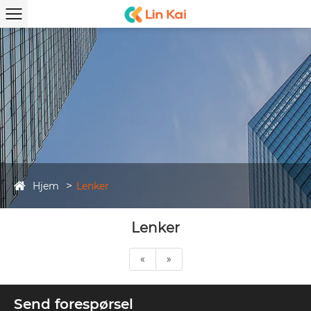
Hjem
Lenker
Lenker
«
»
Send forespørsel