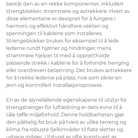
består den av en rekke komponenter, inkludert
strengblokker, strammere og avtrekkere. Hvert av
disse elementene er designet for å fungere i
harmoni, og effektivt håndtere vekten og
spenningen til kablene som installeres.
Strengeblokker brukes for eksempel til å lede
lederne rundt hjørner og hindringer, mens
strammere hjelper til med å opprettholde
passende strekk i kablene for å forhindre henging
eller overdreven belastning. Det brukes avtrekkere
for å trekke lederne på plass, noe som sikrer en
jevn og kontrollert installasjonsprosess.
En av de iøynefallende egenskapene til utstyr for
strengstrenger for luftledning er dets evne til å
tåle tøffe miljøforhold. Denne holdbarheten gjør
den pålitelig for bruk på tvers av ulike terreng og
klima, fra robuste fjellområder til flate sletter og
urbane miljøer. Utstyret er ofte konstruert av