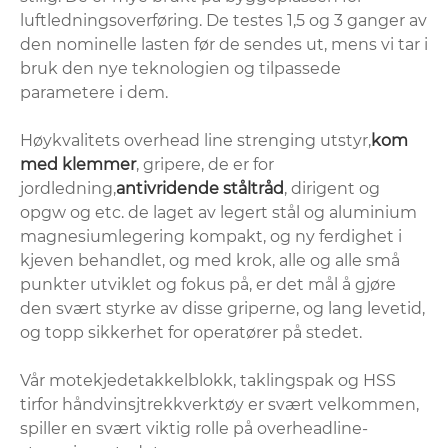
luftledningsoverføring. De testes 1,5 og 3 ganger av
den nominelle lasten før de sendes ut, mens vi tar i
bruk den nye teknologien og tilpassede
parametere i dem.
Høykvalitets overhead line strenging utstyr,
kom
med klemmer
, gripere, de er for
jordledning,
antivridende ståltråd
, dirigent og
opgw og etc. de laget av legert stål og aluminium
magnesiumlegering kompakt, og ny ferdighet i
kjeven behandlet, og med krok, alle og alle små
punkter utviklet og fokus på, er det mål å gjøre
den svært styrke av disse griperne, og lang levetid,
og topp sikkerhet for operatører på stedet.
Vår motekjedetakkelblokk, taklingspak og HSS
tirfor håndvinsjtrekkverktøy er svært velkommen,
spiller en svært viktig rolle på overheadline-