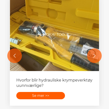


Hvilke elektriske kabeltrekkverktøy
reduserer risikoen uten å bremse
jobben?
Se mer >>