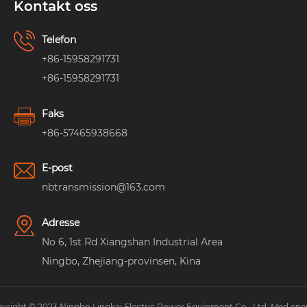
Kontakt oss
Telefon
+86-15958291731
+86-15958291731
Faks
+86-57465938668
E-post
nbtransmission@163.com
Adresse
No 6, 1st Rd Xiangshan Industrial Area
Ningbo, Zhejiang-provinsen, Kina
yright © 2023 Ningbo Lingkai Electric Power Equipment Co., Ltd. Med ener