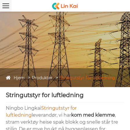
Hjem
Produkter
Stringutstyr for luftledning
Stringutstyr for luftledning
Ningbo Lingkai
Stringutstyr for
luftledning
leverandør, vi har
kom med klemme
,
stram verktøy heise spak blokk og snelle står tre
stilig. De er mye brukt på byggeplassen for