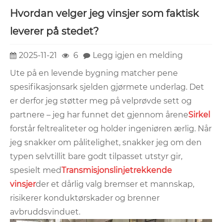
Hvordan velger jeg vinsjer som faktisk
leverer på stedet?
2025-11-21
6
Legg igjen en melding
Ute på en levende bygning matcher pene
spesifikasjonsark sjelden gjørmete underlag. Det
er derfor jeg støtter meg på velprøvde sett og
partnere – jeg har funnet det gjennom årene
Sirkel
forstår feltrealiteter og holder ingeniøren ærlig. Når
jeg snakker om pålitelighet, snakker jeg om den
typen selvtillit bare godt tilpasset utstyr gir,
spesielt med
Transmisjonslinjetrekkende
vinsjer
der et dårlig valg bremser et mannskap,
risikerer konduktørskader og brenner
avbruddsvinduet.