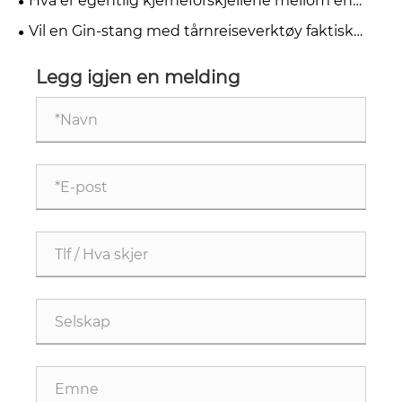
Hva er egentlig kjerneforskjellene mellom en
prosjekteffektiviteten?
ginstang og en kran for småcelleutplasseringer
Vil en Gin-stang med tårnreiseverktøy faktisk
spare mannskapet mitt for tid og risiko?
Legg igjen en melding