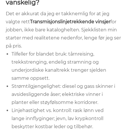
vanskelig?
Det er akkurat da jeg er takknemlig for at jeg
valgte rett
Transmisjonslinjetrekkende vinsjer
for
jobben, ikke bare kataloghelten. Sjekklisten min
starter med realitetene nedenfor, lenge før jeg ser
på pris.
Tilfeller for blandet bruk: tårnreising,
trekkstrenging, endelig stramning og
underjordiske kanaltrekk trenger sjelden
samme oppsett.
Strømtilgjengelighet: diesel og gass skinner i
avsidesliggende åser; elektriske vinner i
planter eller støyfølsomme korridorer.
Linjehastighet vs. kontroll: rask lønn ved
lange innflyginger; jevn, lav krypkontroll
beskytter kostbar leder og tilbehør.