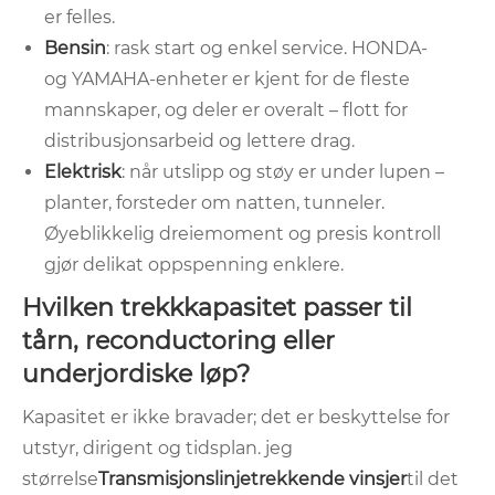
er felles.
Bensin
: rask start og enkel service. HONDA-
og YAMAHA-enheter er kjent for de fleste
mannskaper, og deler er overalt – flott for
distribusjonsarbeid og lettere drag.
Elektrisk
: når utslipp og støy er under lupen –
planter, forsteder om natten, tunneler.
Øyeblikkelig dreiemoment og presis kontroll
gjør delikat oppspenning enklere.
Hvilken trekkkapasitet passer til
tårn, reconductoring eller
underjordiske løp?
Kapasitet er ikke bravader; det er beskyttelse for
utstyr, dirigent og tidsplan. jeg
størrelse
Transmisjonslinjetrekkende vinsjer
til det