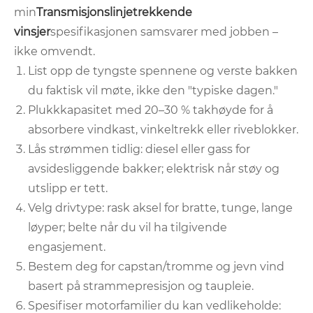
min
Transmisjonslinjetrekkende
vinsjer
spesifikasjonen samsvarer med jobben –
ikke omvendt.
List opp de tyngste spennene og verste bakken
du faktisk vil møte, ikke den "typiske dagen."
Plukkkapasitet med 20–30 % takhøyde for å
absorbere vindkast, vinkeltrekk eller riveblokker.
Lås strømmen tidlig: diesel eller gass for
avsidesliggende bakker; elektrisk når støy og
utslipp er tett.
Velg drivtype: rask aksel for bratte, tunge, lange
løyper; belte når du vil ha tilgivende
engasjement.
Bestem deg for capstan/tromme og jevn vind
basert på strammepresisjon og taupleie.
Spesifiser motorfamilier du kan vedlikeholde: