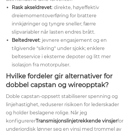
Rask akseldrevet
: direkte, høyeffektiv
dreiemomentoverføring for brattere
innkjøringer og tyngre sneller; færre
slipvariabler når lasten endres brått.
Beltedrevet
: jevnere engasjement og en
tilgivende "sikring" under sjokk; enklere
belteservice i eksterne depoter og litt mer
isolasjon fra motorpulser.
Hvilke fordeler gir alternativer for
dobbel capstan og wireopptak?
Doble capstan-oppsett stabiliserer spenning og
linjehastighet, reduserer risikoen for lederskader
og holder beslagene rolige. Når jeg
konfigurerer
Transmisjonslinjetrekkende vinsjer
for
underjordisk lønner seg en vinsj med trommel av