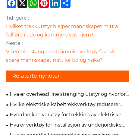
Facebook
X
WhatsApp
Pinterest
LinkedIn
Share
Tidligere :
Hvilket trekkutstyr hjelper mannskapet mitt å
fullføre i tide og komme trygt hjem?
Neste :
Vil en Gin-stang med tårnreiseverktøy faktisk
spare mannskapet mitt for tid og risiko?
Relaterte nyheter
Hva er overhead line strenging utstyr og hvorfor
er det kritisk for kraftledning konstruksjon?
Hvilke elektriske kabeltrekkverktøy reduserer
risikoen uten å bremse jobben?
Hvordan kan verktøy for trekking av elektriske
kabel redusere installasjonstiden uten å skade
Hva er verktøy for installasjon av underjordiske
kabelen?
kabeler og hvordan forbedrer de