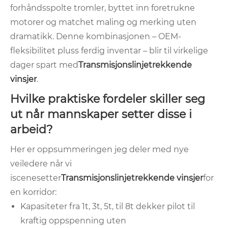
forhåndsspolte tromler, byttet inn foretrukne
motorer og matchet maling og merking uten
dramatikk. Denne kombinasjonen – OEM-
fleksibilitet pluss ferdig inventar – blir til virkelige
dager spart med
Transmisjonslinjetrekkende
vinsjer
.
Hvilke praktiske fordeler skiller seg
ut når mannskaper setter disse i
arbeid?
Her er oppsummeringen jeg deler med nye
veiledere når vi
iscenesetter
Transmisjonslinjetrekkende vinsjer
for
en korridor:
Kapasiteter fra 1t, 3t, 5t, til 8t dekker pilot til
kraftig oppspenning uten