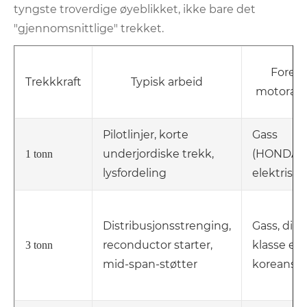
tyngste troverdige øyeblikket, ikke bare det
"gjennomsnittlige" trekket.
Foretr
Trekkkraft
Typisk arbeid
motoralte
Pilotlinjer, korte
Gass
underjordiske trekk,
(HONDA/
1 tonn
lysfordeling
elektrisk
Distribusjonsstrenging,
Gass, dies
reconductor starter,
klasse elle
3 tonn
mid-span-støtter
koreansk 