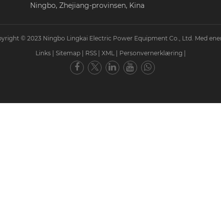
Ningbo, Zhejiang-provinsen, Kina
yright © 2023 Ningbo Lingkai Electric Power Equipment Co., Ltd. Med ener
Links
|
Sitemap
|
RSS
|
XML
|
Personvernerklæring
|