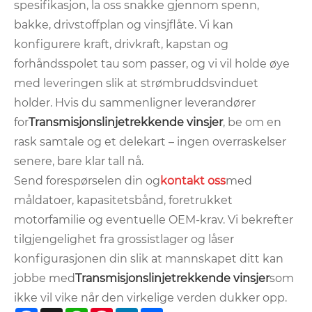
spesifikasjon, la oss snakke gjennom spenn,
bakke, drivstoffplan og vinsjflåte. Vi kan
konfigurere kraft, drivkraft, kapstan og
forhåndsspolet tau som passer, og vi vil holde øye
med leveringen slik at strømbruddsvinduet
holder. Hvis du sammenligner leverandører
for
Transmisjonslinjetrekkende vinsjer
, be om en
rask samtale og et delekart – ingen overraskelser
senere, bare klar tall nå.
Send forespørselen din og
kontakt oss
med
måldatoer, kapasitetsbånd, foretrukket
motorfamilie og eventuelle OEM-krav. Vi bekrefter
tilgjengelighet fra grossistlager og låser
konfigurasjonen din slik at mannskapet ditt kan
jobbe med
Transmisjonslinjetrekkende vinsjer
som
ikke vil vike når den virkelige verden dukker opp.