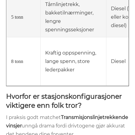
Tårnlinjetrekk,
Diesel (18
bakketilnærminger,
eller kore
5 tonn
lengre
diesel)
spenningsseksjoner
Kraftig oppspenning,
lange spenn, store
Diesel
8 tonn
lederpakker
Hvorfor er stasjonskonfigurasjoner
viktigere enn folk tror?
I praksis godt matchet
Transmisjonslinjetrekkende
vinsjer
unngå drama fordi drivtogene gjør akkurat
det hendene dine forventer.