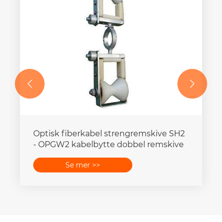


Kabel hydraulisk pressekompressor
Se mer >>