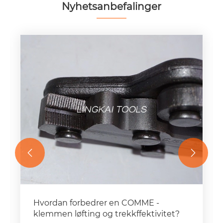
Nyhetsanbefalinger


Hvorfor blir hydrauliske krympeverktøy
uunnværlige?