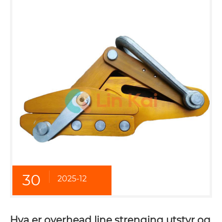
30
2025-12
Hva er overhead line strenging utstyr og