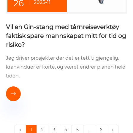
26
2025-11
Vil en Gin-stang med tårnreiseverktøy
faktisk spare mannskapet mitt for tid og
risiko?
Jeg driver prosjekter der det er tett tilgjengelig,
kranvinduer er korte, og været endrer planen hele
tiden.

«
1
2
3
4
5
...
6
»