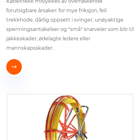
Kabeltrekk mislykkes av overraskende
forutsigbare årsaker: for mye friksjon, feil
trekkhode, dårlig oppsett i svinger, unøyaktige
spenningsantakelser og "små" snarveier som blir til
jakkeskader, ødelagte ledere eller
mannskapsskader.
