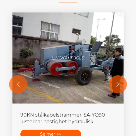


Stringblokker for fire ledere SHW660
Se mer >>