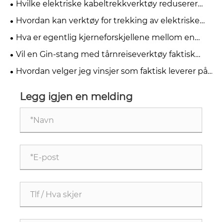
Hvilke elektriske kabeltrekkverktøy reduserer
risikoen uten å bremse jobben?
Hvordan kan verktøy for trekking av elektriske
kabel redusere installasjonstiden uten å skade
Hva er egentlig kjerneforskjellene mellom en
kabelen?
ginstang og en kran for småcelleutplasseringer
Vil en Gin-stang med tårnreiseverktøy faktisk
spare mannskapet mitt for tid og risiko?
Hvordan velger jeg vinsjer som faktisk leverer på
stedet?
Legg igjen en melding