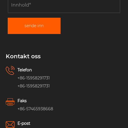
sende inn
Kontakt oss
Telefon
+86-15958291731
+86-15958291731
Faks
+86-57465938668
E-post