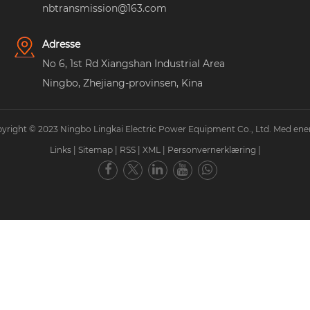
nbtransmission@163.com
Adresse
No 6, 1st Rd Xiangshan Industrial Area
Ningbo, Zhejiang-provinsen, Kina
yright © 2023 Ningbo Lingkai Electric Power Equipment Co., Ltd. Med ener
Links
|
Sitemap
|
RSS
|
XML
|
Personvernerklæring
|