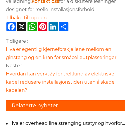
veiledning,
kontakt oss
for å diskutere løsninger
designet for reelle installasjonsforhold.
Tilbake til toppen
Facebook
X
WhatsApp
Pinterest
LinkedIn
Share
Tidligere :
Hva er egentlig kjerneforskjellene mellom en
ginstang og en kran for småcelleutplasseringer
Neste :
Hvordan kan verktøy for trekking av elektriske
kabel redusere installasjonstiden uten å skade
kabelen?
Relaterte nyheter
Hva er overhead line strenging utstyr og hvorfor
er det kritisk for kraftledning konstruksjon?