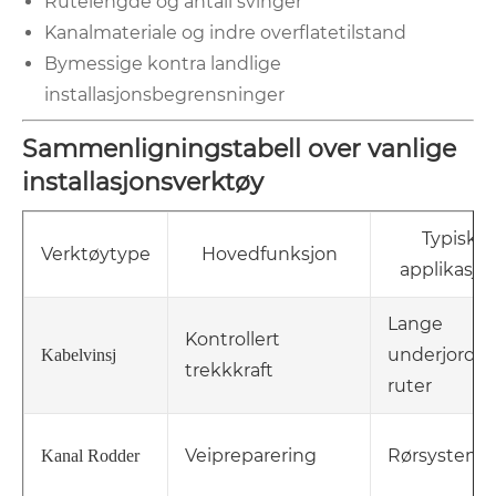
Rutelengde og antall svinger
Kanalmateriale og indre overflatetilstand
Bymessige kontra landlige
installasjonsbegrensninger
Sammenligningstabell over vanlige
installasjonsverktøy
Typisk
Verktøytype
Hovedfunksjon
applikasjo
Lange
Kontrollert
underjordis
Kabelvinsj
trekkkraft
ruter
Veipreparering
Rørsysteme
Kanal Rodder