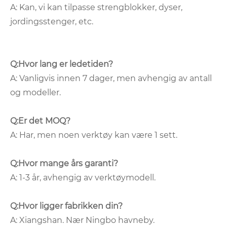
A: Kan, vi kan tilpasse strengblokker, dyser,
jordingsstenger, etc.
Q:
Hvor lang er ledetiden?
A: Vanligvis innen 7 dager, men avhengig av antall
og modeller.
Q:
Er det MOQ?
A: Har, men noen verktøy kan være 1 sett.
Q:
Hvor mange års garanti?
A: 1-3 år, avhengig av verktøymodell.
Q:
Hvor ligger fabrikken din?
A: Xiangshan. Nær Ningbo havneby.