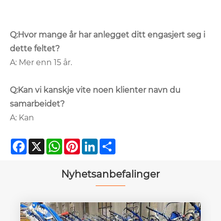
Q:
Hvor mange år har anlegget ditt engasjert seg i
dette feltet?
A: Mer enn 15 år.
Q:
Kan vi kanskje vite noen klienter navn du
samarbeidet?
A: Kan
Facebook
X
WhatsApp
Pinterest
LinkedIn
Share
Nyhetsanbefalinger