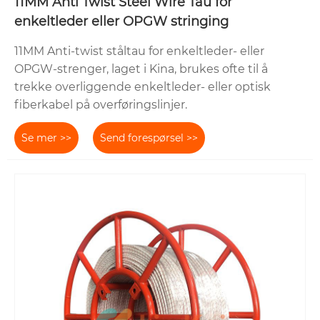
11MM Anti Twist Steel Wire Tau for
enkeltleder eller OPGW stringing
11MM Anti-twist ståltau for enkeltleder- eller
OPGW-strenger, laget i Kina, brukes ofte til å
trekke overliggende enkeltleder- eller optisk
fiberkabel på overføringslinjer.
Se mer >>
Send forespørsel >>