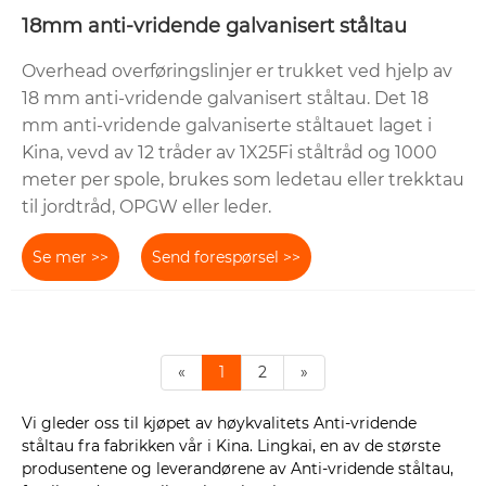
18mm anti-vridende galvanisert ståltau
Overhead overføringslinjer er trukket ved hjelp av
18 mm anti-vridende galvanisert ståltau. Det 18
mm anti-vridende galvaniserte ståltauet laget i
Kina, vevd av 12 tråder av 1X25Fi ståltråd og 1000
meter per spole, brukes som ledetau eller trekktau
til jordtråd, OPGW eller leder.
Se mer >>
Send forespørsel >>
«
1
2
»
Vi gleder oss til kjøpet av høykvalitets Anti-vridende
ståltau fra fabrikken vår i Kina. Lingkai, en av de største
produsentene og leverandørene av Anti-vridende ståltau,