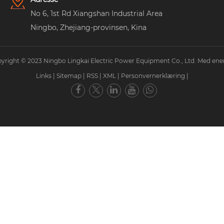
No 6, 1st Rd Xiangshan Industrial Area
Ningbo, Zhejiang-provinsen, Kina
yright © 2023 Ningbo Lingkai Electric Power Equipment Co., Ltd. Med ener
Links
|
Sitemap
|
RSS
|
XML
|
Personvernerklæring
|