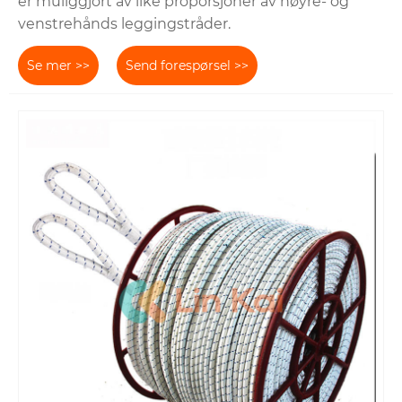
er muliggjort av like proporsjoner av høyre- og
venstrehånds leggingstråder.
Se mer >>
Send forespørsel >>