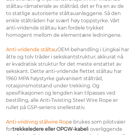
ståltau-råmateriale av ståltråd, det er fra en av de
to statlige autoriserte ståltauanleggene. Så den
enkle ståltråden har svært høy toppstyrke. Vårt
anti-vridende ståltau kan fordele trykket
homogent mellom de elementære ledningene.
Anti-vridende ståltau
OEM-behandling i Lingkai har
åtte og tolv tråder i sekskantstruktur; akkurat nå
er kvadratisk struktur for det meste erstattet av
sekskant. Dette anti-vridende flettet ståltau har
1960 MPA høystyrke galvanisert ståltråd,
rotasjonsmotstand under trekking. Og
spesifikasjonen og lengden kan tilpasses ved
bestilling, alle Anti-Twisting Steel Wire Rope er
rullet på GSP-seriens snellestativ.
Anti-vridning stålwire Rop
e brukes som pilotvaier
for
trekkeledere eller OPGW-kabel
i overliggende