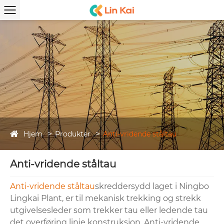
Hjem
Produkter
Anti-vridende ståltau
Anti-vridende ståltau
Anti-vridende ståltau
skreddersydd laget i Ningbo
Lingkai Plant, er til mekanisk trekking og strekk
utgivelsesleder som trekker tau eller ledende tau
det overføring linje konstruksjon. Anti-vridende