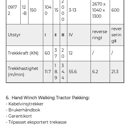
2
2670 x
0917
12
104
0
150
15
3-13
1040 x
600
2
-B
0
0
1300
0
rever
reverse
Utstyr
Ⅰ
Ⅱ
Ⅲ
IV
serin
ringⅠ
gⅡ
3
2
Trekkkraft (KN)
60
12
/
/
7
0
1
3
Trekkhastighet
11.7
8.
4.
55.6
6.2
21.3
(m/min)
9
4
6. Hand Winch Walking Tractor Pakking:
- Kabelvinsjtrekker
- Brukerhåndbok
- Garantikort
- Tilpasset eksportert trekasse