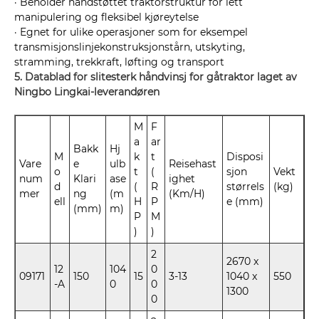
· Beholder håndstøttet traktorstruktur for lett
manipulering og fleksibel kjøreytelse
· Egnet for ulike operasjoner som for eksempel
transmisjonslinjekonstruksjonstårn, utskyting,
stramming, trekkraft, løfting og transport
5. Datablad for slitesterk håndvinsj for gåtraktor laget av
Ningbo Lingkai-leverandøren
M
F
a
ar
Bakk
Hj
M
k
t
Disposi
Vare
e
ulb
Reisehast
o
t
(
sjon
Vekt
num
Klari
ase
ighet
d
(
R
størrels
(kg)
mer
ng
(m
(Km/H)
ell
H
P
e (mm)
(mm)
m)
P
M
)
)
2
2670 x
12
104
0
09171
150
15
3-13
1040 x
550
-A
0
0
1300
0