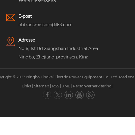
+86-57465938668
E-post
nbtransmission@163.com
Adresse
No 6, 1st Rd Xiangshan Industrial Area
Ningbo, Zhejiang-provinsen, Kina
yright © 2023 Ningbo Lingkai Electric Power Equipment Co., Ltd. Med ener
Links
|
Sitemap
|
RSS
|
XML
|
Personvernerklæring
|