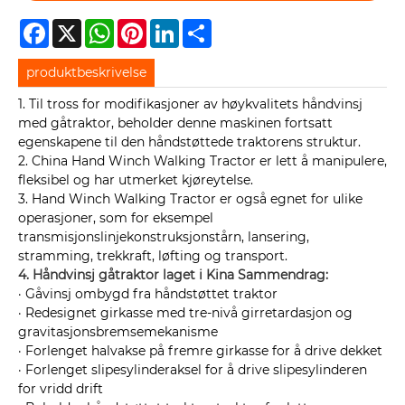
Facebook
X
WhatsApp
Pinterest
LinkedIn
Share
produktbeskrivelse
1. Til tross for modifikasjoner av høykvalitets håndvinsj
med gåtraktor, beholder denne maskinen fortsatt
egenskapene til den håndstøttede traktorens struktur.
2. China Hand Winch Walking Tractor er lett å manipulere,
fleksibel og har utmerket kjøreytelse.
3. Hand Winch Walking Tractor er også egnet for ulike
operasjoner, som for eksempel
transmisjonslinjekonstruksjonstårn, lansering,
stramming, trekkraft, løfting og transport.
4. Håndvinsj gåtraktor laget i Kina Sammendrag:
· Gåvinsj ombygd fra håndstøttet traktor
· Redesignet girkasse med tre-nivå girretardasjon og
gravitasjonsbremsemekanisme
· Forlenget halvakse på fremre girkasse for å drive dekket
· Forlenget slipesylinderaksel for å drive slipesylinderen
for vridd drift