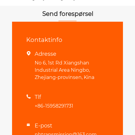
Send forespørsel
Kontaktinfo
Adresse

No 6, 1st Rd Xiangshan
Industrial Area Ningbo,
Zhejiang-provinsen, Kina
Tlf

+86-15958291731
E-post

nbtransmission@163.com