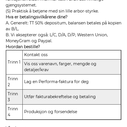
gjengsystemet.
(5) Praktisk å betjene med sin lille arbor-styrke.
Hva er betalingsvilkårene dine?
A. Generelt: TT 50% depositum, balansen betales på kopien
av B/L.
B. Vi aksepterer også: L/C, D/A, D/P, Western Union,
MoneyGram og Paypal.
Hvordan bestille?
Kontakt oss
Trinn 1
Vis oss varenavn, farger, mengde og
detaljer/krav
Trinn
Lag en Performa-faktura for deg
2
Trinn
Utfør fakturabekreftelse og betaling
3
Trinn
Produksjon og forsendelse
4