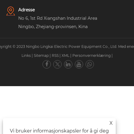
Adresse
No 6, 1st Rd Xiangshan Industrial Area
Ningbo, Zhejiang-provinsen, Kina
yright © 2023 Ningbo Lingkai Electric Power Equipment Co., Ltd. Med ener
Links
|
Sitemap
|
RSS
|
XML
|
Personvernerklæring
|
X
Vi bruker informasjonskapsler for å gi deg