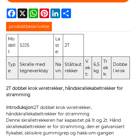
Facebook
X
WhatsApp
Pinterest
LinkedIn
Share
produktbeskrivelse
Mo
La
dell
SJJS
st
2T
l:
e:
V
Tr
Typ
Skralle med
Na
Ståltaut
6,5
Dobbe
ek
ek
e:
tegneverktøy
vn:
rekker
kg
l krok
t:
k:
2T dobbel krok wiretrekker, håndskrallekabeltrekker for
stramming
Introduksjon:
2T dobbel krok wiretrekker,
håndskrallekabeltrekker for stramming
Denne skralletrekkeren har kapasitet på 1t og 2t. Hånd
skrallekabeltrekker er for stramming, den er galvanisert
flykabel, sklisikre gummigrep og hakk-om-gangen