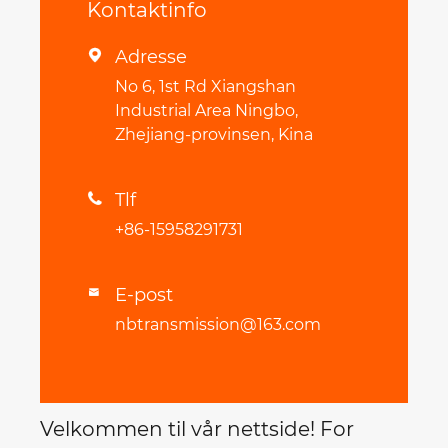
Kontaktinfo
Adresse

No 6, 1st Rd Xiangshan
Industrial Area Ningbo,
Zhejiang-provinsen, Kina
Tlf

+86-15958291731
E-post

nbtransmission@163.com
Velkommen til vår nettside! For