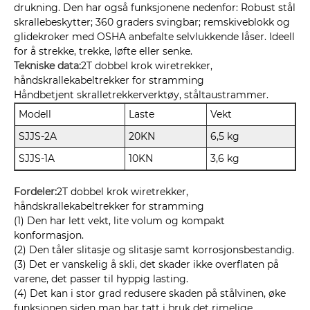
drukning. Den har også funksjonene nedenfor: Robust stål
skrallebeskytter; 360 graders svingbar; remskiveblokk og
glidekroker med OSHA anbefalte selvlukkende låser. Ideell
for å strekke, trekke, løfte eller senke.
Tekniske data:
2T dobbel krok wiretrekker,
håndskrallekabeltrekker for stramming
Håndbetjent skralletrekkerverktøy, ståltaustrammer.
Modell
Laste
Vekt
SJJS-2A
20KN
6,5 kg
SJJS-1A
10KN
3,6 kg
Fordeler:
2T dobbel krok wiretrekker,
håndskrallekabeltrekker for stramming
(1) Den har lett vekt, lite volum og kompakt
konformasjon.
(2) Den tåler slitasje og slitasje samt korrosjonsbestandig.
(3) Det er vanskelig å skli, det skader ikke overflaten på
varene, det passer til hyppig lasting.
(4) Det kan i stor grad redusere skaden på stålvinen, øke
funksjonen siden man har tatt i bruk det rimelige