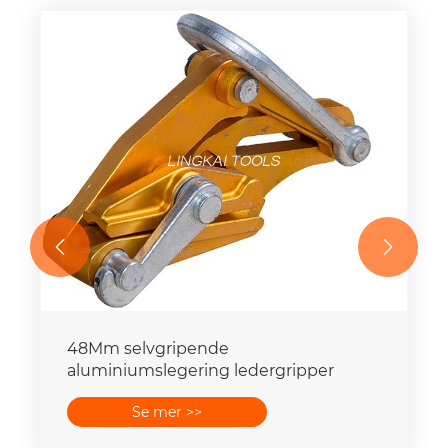


48Mm selvgripende
aluminiumslegering ledergripper
Se mer >>