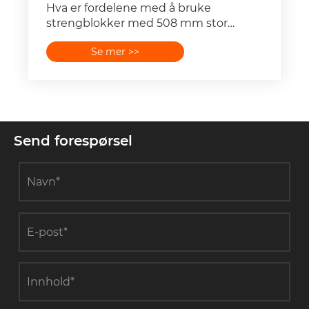
Hva er fordelene med å bruke
strengblokker med 508 mm stor
diameter?
Se mer >>
Send forespørsel