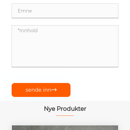
sende inn

Nye Produkter