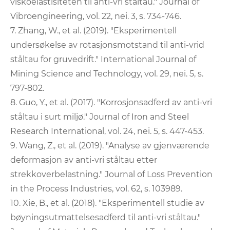
viskoelastisiteten til anti-vri ståltau." Journal of
Vibroengineering, vol. 22, nei. 3, s. 734-746.
7. Zhang, W., et al. (2019). "Eksperimentell
undersøkelse av rotasjonsmotstand til anti-vrid
ståltau for gruvedrift." International Journal of
Mining Science and Technology, vol. 29, nei. 5, s.
797-802.
8. Guo, Y., et al. (2017). "Korrosjonsadferd av anti-vri
ståltau i surt miljø." Journal of Iron and Steel
Research International, vol. 24, nei. 5, s. 447-453.
9. Wang, Z., et al. (2019). "Analyse av gjenværende
deformasjon av anti-vri ståltau etter
strekkoverbelastning." Journal of Loss Prevention
in the Process Industries, vol. 62, s. 103989.
10. Xie, B., et al. (2018). "Eksperimentell studie av
bøyningsutmattelsesadferd til anti-vri ståltau."