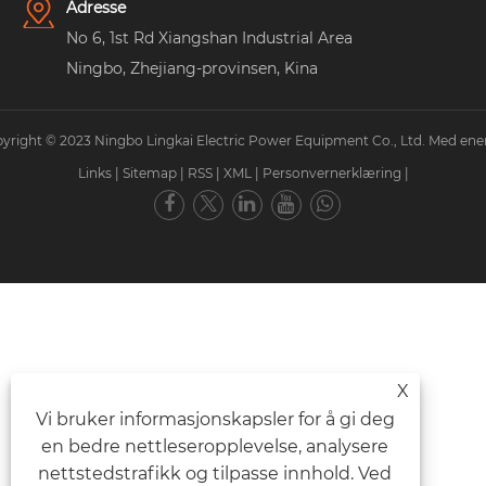
Adresse
No 6, 1st Rd Xiangshan Industrial Area
Ningbo, Zhejiang-provinsen, Kina
yright © 2023 Ningbo Lingkai Electric Power Equipment Co., Ltd. Med ener
Links
|
Sitemap
|
RSS
|
XML
|
Personvernerklæring
|
X
Vi bruker informasjonskapsler for å gi deg
en bedre nettleseropplevelse, analysere
nettstedstrafikk og tilpasse innhold. Ved