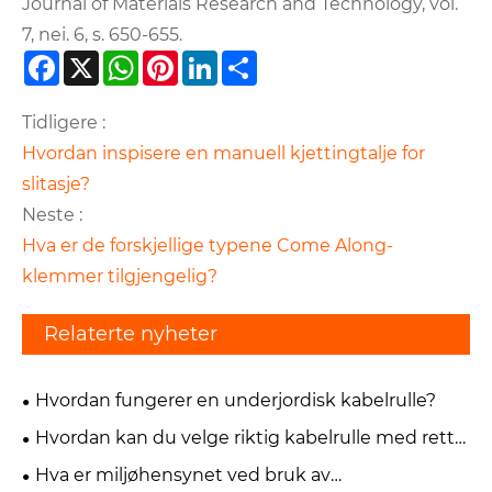
Journal of Materials Research and Technology, vol.
7, nei. 6, s. 650-655.
Facebook
X
WhatsApp
Pinterest
LinkedIn
Share
Tidligere :
Hvordan inspisere en manuell kjettingtalje for
slitasje?
Neste :
Hva er de forskjellige typene Come Along-
klemmer tilgjengelig?
Relaterte nyheter
Hvordan fungerer en underjordisk kabelrulle?
Hvordan kan du velge riktig kabelrulle med rett
linje for prosjektet ditt?
Hva er miljøhensynet ved bruk av