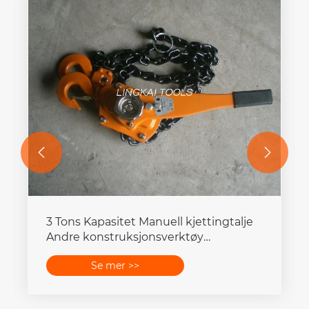


3 Tons Kapasitet Manuell kjettingtalje
Andre konstruksjonsverktøy
Løfteløftehefteblokk
Se mer >>