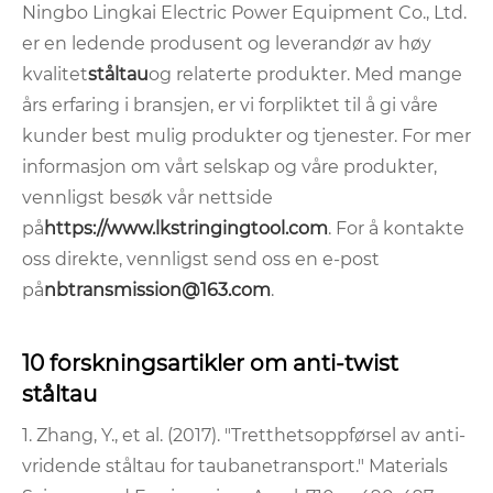
Ningbo Lingkai Electric Power Equipment Co., Ltd.
er en ledende produsent og leverandør av høy
kvalitet
ståltau
og relaterte produkter. Med mange
års erfaring i bransjen, er vi forpliktet til å gi våre
kunder best mulig produkter og tjenester. For mer
informasjon om vårt selskap og våre produkter,
vennligst besøk vår nettside
på
https://www.lkstringingtool.com
. For å kontakte
oss direkte, vennligst send oss ​​en e-post
på
nbtransmission@163.com
.
10 forskningsartikler om anti-twist
ståltau
1. Zhang, Y., et al. (2017). "Tretthetsoppførsel av anti-
vridende ståltau for taubanetransport." Materials